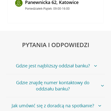
Panewnicka 62, Katowice
Poniedziałek-Piątek: 09:00-16:00
PYTANIA I ODPOWIEDZI
Gdzie jest najbliższy oddział banku?
Jeśli szukasz oddziału naszego banku, zapraszamy na
Gdzie znajdę numer kontaktowy do
stronę
Placówki i bankomaty
, na której znajduje się
oddziału banku?
wygodna wyszukiwarka.
Alternatywnie, możesz skorzystać z pełnej
listy naszych
oddziałów
.
Bank Credit Agricole nie udostępnia ogólnego numeru
Jak umówić się z doradcą na spotkanie?
telefonu do placówki bankowej.