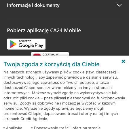
Informacje i dokumenty
Zachęcamy do podzielenia się z nami opinią o wizycie.
Wystarczy przejść na stronę
Oceń wizytę
, wyszukać
odwiedzoną placówkę i wypełnić formularz w ramach
platformy Profil Firmy w Google. Dziękujemy za wszystkie
opinie.
Pobierz aplikację CA24 Mobile
Przejdź do pytania
Twoja zgoda z korzyścią dla Ciebie
Na naszych stronach używamy plików cookie (tzw. ciasteczek) i
innych technologii, aby zapewnić prawidłowe działanie serwisu,
RODO
dostosowywać jego zawartość do Twoich potrzeb, a także
dostarczać Ci spersonalizowane reklamy na innych stronach
Regulamin serwisu
internetowych. Możesz wyrazić zgodę na wykorzystywanie lub
odrzucić pliki cookie – poza plikami niezbędnymi do funkcjonowania
Mapa serwisu
serwisu. Zgody są dobrowolne i możesz je wycofać w każdym
momencie. Wyrażenie zgody sprawi, że będziemy mogli
Polityka
Cookies
prezentować Ci lepiej dopasowane treści i oferty na tej i innych
stronach Credit Agricole.
Polityka prywatności
Analityka
Dopasowanie treści i ofert na stronie