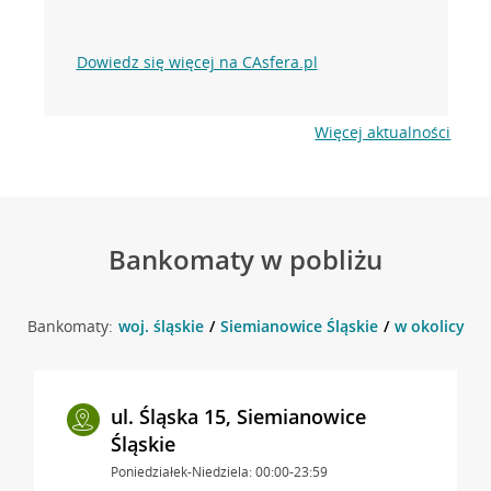
Dowiedz się więcej na CAsfera.pl
Więcej aktualności
Bankomaty w pobliżu
Bankomaty:
woj. śląskie
Siemianowice Śląskie
w okolicy Pl
ul. Śląska 15, Siemianowice
Śląskie
Poniedziałek-Niedziela: 00:00-23:59