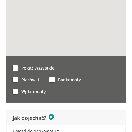
Pokaż Wszystkie
Placówki
Bankomaty
Wpłatomaty
Jak dojechać?
Dojazd do bankomatu z: