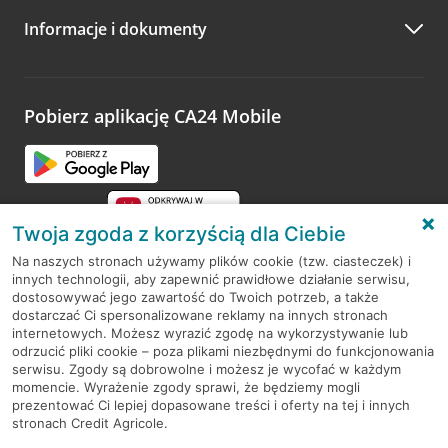
Informacje i dokumenty
Zachęcamy do podzielenia się z nami opinią o wizycie.
Wystarczy przejść na stronę
Oceń wizytę
, wyszukać
odwiedzoną placówkę i wypełnić formularz w ramach
platformy Profil Firmy w Google. Dziękujemy za wszystkie
opinie.
Pobierz aplikację CA24 Mobile
Przejdź do pytania
Twoja zgoda z korzyścią dla Ciebie
Na naszych stronach używamy plików cookie (tzw. ciasteczek) i
innych technologii, aby zapewnić prawidłowe działanie serwisu,
RODO
dostosowywać jego zawartość do Twoich potrzeb, a także
dostarczać Ci spersonalizowane reklamy na innych stronach
Regulamin serwisu
internetowych. Możesz wyrazić zgodę na wykorzystywanie lub
odrzucić pliki cookie – poza plikami niezbędnymi do funkcjonowania
Mapa serwisu
serwisu. Zgody są dobrowolne i możesz je wycofać w każdym
momencie. Wyrażenie zgody sprawi, że będziemy mogli
Polityka
Cookies
prezentować Ci lepiej dopasowane treści i oferty na tej i innych
stronach Credit Agricole.
Polityka prywatności