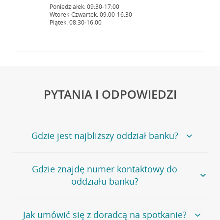
Poniedziałek: 09:30-17:00
Wtorek-Czwartek: 09:00-16:30
Piątek: 08:30-16:00
PYTANIA I ODPOWIEDZI
Gdzie jest najbliższy oddział banku?
Jeśli szukasz oddziału naszego banku, zapraszamy na
Gdzie znajdę numer kontaktowy do
stronę
Placówki i bankomaty
, na której znajduje się
oddziału banku?
wygodna wyszukiwarka.
Alternatywnie, możesz skorzystać z pełnej
listy naszych
oddziałów
.
Bank Credit Agricole nie udostępnia ogólnego numeru
Jak umówić się z doradcą na spotkanie?
telefonu do placówki bankowej.