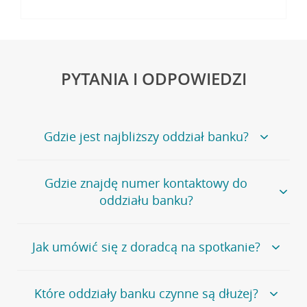
PYTANIA I ODPOWIEDZI
Gdzie jest najbliższy oddział banku?
Jeśli szukasz oddziału naszego banku, zapraszamy na
Gdzie znajdę numer kontaktowy do
stronę
Placówki i bankomaty
, na której znajduje się
oddziału banku?
wygodna wyszukiwarka.
Alternatywnie, możesz skorzystać z pełnej
listy naszych
oddziałów
.
Bank Credit Agricole nie udostępnia ogólnego numeru
Jak umówić się z doradcą na spotkanie?
telefonu do placówki bankowej.
Przejdź do pytania
Polecamy skorzystanie z możliwości wcześniejszego
Jeśli jesteś już
naszym
umówienia się z doradcą w placówce bankowej
.
Które oddziały banku czynne są dłużej?
klientem
możesz
samodzielnie
umówić się na spotkanie z