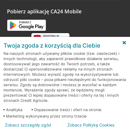
platformy Profil Firmy w Google. Dziękujemy za wszystkie
opinie.
Pobierz aplikację CA24 Mobile
Przejdź do pytania
Twoja zgoda z korzyścią dla Ciebie
Na naszych stronach używamy plików cookie (tzw. ciasteczek) i
innych technologii, aby zapewnić prawidłowe działanie serwisu,
RODO
dostosowywać jego zawartość do Twoich potrzeb, a także
dostarczać Ci spersonalizowane reklamy na innych stronach
Regulamin serwisu
internetowych. Możesz wyrazić zgodę na wykorzystywanie lub
odrzucić pliki cookie – poza plikami niezbędnymi do funkcjonowania
Mapa serwisu
serwisu. Zgody są dobrowolne i możesz je wycofać w każdym
momencie. Wyrażenie zgody sprawi, że będziemy mogli
Polityka
Cookies
prezentować Ci lepiej dopasowane treści i oferty na tej i innych
stronach Credit Agricole.
Polityka prywatności
Analityka
Dopasowanie treści i ofert na stronie
Marketing wykonywany przez strony trzecie
Zobacz szczegóły zgód
Zobacz Politykę Cookies
© 2026 Credit Agricole Bank Polska S.A. Wszelkie prawa zastrzeżone