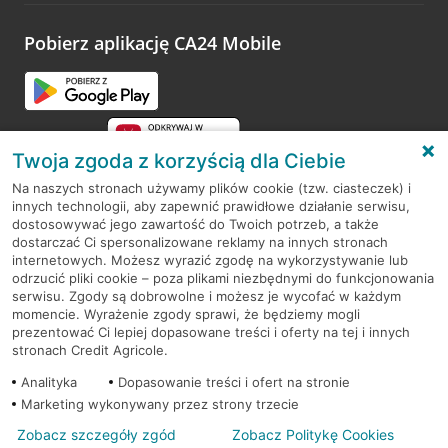
platformy Profil Firmy w Google. Dziękujemy za wszystkie
opinie.
Pobierz aplikację CA24 Mobile
Przejdź do pytania
Twoja zgoda z korzyścią dla Ciebie
Na naszych stronach używamy plików cookie (tzw. ciasteczek) i
innych technologii, aby zapewnić prawidłowe działanie serwisu,
RODO
dostosowywać jego zawartość do Twoich potrzeb, a także
dostarczać Ci spersonalizowane reklamy na innych stronach
Regulamin serwisu
internetowych. Możesz wyrazić zgodę na wykorzystywanie lub
odrzucić pliki cookie – poza plikami niezbędnymi do funkcjonowania
Mapa serwisu
serwisu. Zgody są dobrowolne i możesz je wycofać w każdym
momencie. Wyrażenie zgody sprawi, że będziemy mogli
Polityka
Cookies
prezentować Ci lepiej dopasowane treści i oferty na tej i innych
stronach Credit Agricole.
Polityka prywatności
Analityka
Dopasowanie treści i ofert na stronie
Marketing wykonywany przez strony trzecie
Zobacz szczegóły zgód
Zobacz Politykę Cookies
© 2026 Credit Agricole Bank Polska S.A. Wszelkie prawa zastrzeżone