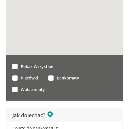
Pokaż Wszystkie
Placówki
Bankomaty
Wpłatomaty
Jak dojechać?
Dojazd do bankomatu z: