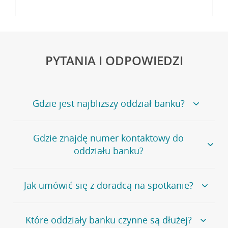
PYTANIA I ODPOWIEDZI
Gdzie jest najbliższy oddział banku?
Jeśli szukasz oddziału naszego banku, zapraszamy na
Gdzie znajdę numer kontaktowy do
stronę
Placówki i bankomaty
, na której znajduje się
oddziału banku?
wygodna wyszukiwarka.
Alternatywnie, możesz skorzystać z pełnej
listy naszych
oddziałów
.
Bank Credit Agricole nie udostępnia ogólnego numeru
Jak umówić się z doradcą na spotkanie?
telefonu do placówki bankowej.
Przejdź do pytania
Polecamy skorzystanie z możliwości wcześniejszego
Jeśli jesteś już
naszym
umówienia się z doradcą w placówce bankowej
.
Które oddziały banku czynne są dłużej?
klientem
możesz
samodzielnie
umówić się na spotkanie z