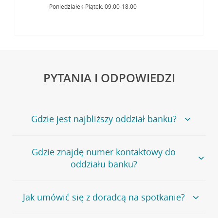
Poniedziałek-Piątek: 09:00-18:00
PYTANIA I ODPOWIEDZI
Gdzie jest najbliższy oddział banku?
Jeśli szukasz oddziału naszego banku, zapraszamy na
Gdzie znajdę numer kontaktowy do
stronę
Placówki i bankomaty
, na której znajduje się
oddziału banku?
wygodna wyszukiwarka.
Alternatywnie, możesz skorzystać z pełnej
listy naszych
oddziałów
.
Bank Credit Agricole nie udostępnia ogólnego numeru
Jak umówić się z doradcą na spotkanie?
telefonu do placówki bankowej.
Przejdź do pytania