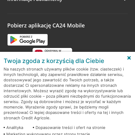
Zachęcamy do podzielenia się z nami opinią o wizycie.
Wystarczy przejść na stronę
Oceń wizytę
, wyszukać
odwiedzoną placówkę i wypełnić formularz w ramach
platformy Profil Firmy w Google. Dziękujemy za wszystkie
opinie.
Pobierz aplikację CA24 Mobile
Przejdź do pytania
Twoja zgoda z korzyścią dla Ciebie
Na naszych stronach używamy plików cookie (tzw. ciasteczek) i
innych technologii, aby zapewnić prawidłowe działanie serwisu,
RODO
dostosowywać jego zawartość do Twoich potrzeb, a także
dostarczać Ci spersonalizowane reklamy na innych stronach
Regulamin serwisu
internetowych. Możesz wyrazić zgodę na wykorzystywanie lub
odrzucić pliki cookie – poza plikami niezbędnymi do funkcjonowania
Mapa serwisu
serwisu. Zgody są dobrowolne i możesz je wycofać w każdym
momencie. Wyrażenie zgody sprawi, że będziemy mogli
Polityka
Cookies
prezentować Ci lepiej dopasowane treści i oferty na tej i innych
stronach Credit Agricole.
Polityka prywatności
Analityka
Dopasowanie treści i ofert na stronie
Marketing wykonywany przez strony trzecie