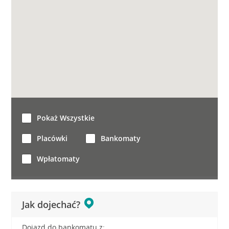
Pokaż Wszystkie
Placówki
Bankomaty
Wpłatomaty
Jak dojechać?
Dojazd do bankomatu z: