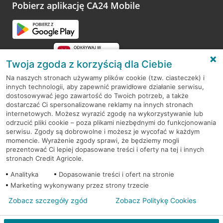
opinie.
Pobierz aplikację CA24 Mobile
Przejdź do pytania
Twoja zgoda z korzyścią dla Ciebie
Na naszych stronach używamy plików cookie (tzw. ciasteczek) i
innych technologii, aby zapewnić prawidłowe działanie serwisu,
RODO
dostosowywać jego zawartość do Twoich potrzeb, a także
dostarczać Ci spersonalizowane reklamy na innych stronach
Regulamin serwisu
internetowych. Możesz wyrazić zgodę na wykorzystywanie lub
odrzucić pliki cookie – poza plikami niezbędnymi do funkcjonowania
Mapa serwisu
serwisu. Zgody są dobrowolne i możesz je wycofać w każdym
momencie. Wyrażenie zgody sprawi, że będziemy mogli
Polityka
Cookies
prezentować Ci lepiej dopasowane treści i oferty na tej i innych
stronach Credit Agricole.
Polityka prywatności
Analityka
Dopasowanie treści i ofert na stronie
Marketing wykonywany przez strony trzecie
Zobacz szczegóły zgód
Zobacz Politykę Cookies
© 2026 Credit Agricole Bank Polska S.A. Wszelkie prawa zastrzeżone