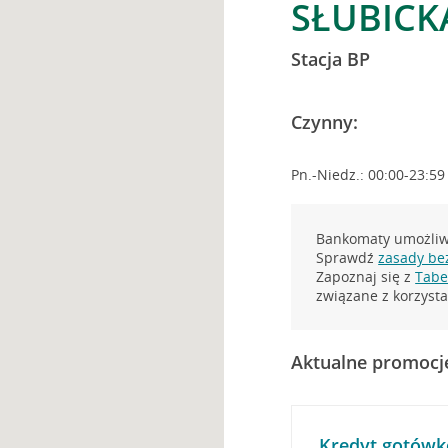
SŁUBICK
Stacja BP
Czynny:
Pn.-Niedz.: 00:00-23:59
Bankomaty umożliwi
Sprawdź
zasady be
Zapoznaj się z
Tabel
związane z korzys
Aktualne promocj
Kredyt gotówk