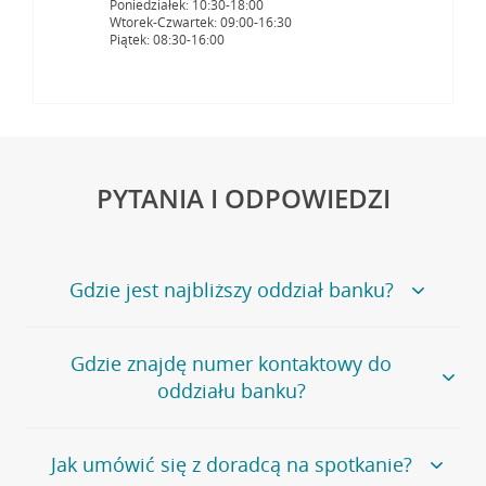
Poniedziałek: 10:30-18:00
Wtorek-Czwartek: 09:00-16:30
Piątek: 08:30-16:00
PYTANIA I ODPOWIEDZI
Gdzie jest najbliższy oddział banku?
Jeśli szukasz oddziału naszego banku, zapraszamy na
Gdzie znajdę numer kontaktowy do
stronę
Placówki i bankomaty
, na której znajduje się
oddziału banku?
wygodna wyszukiwarka.
Alternatywnie, możesz skorzystać z pełnej
listy naszych
oddziałów
.
Bank Credit Agricole nie udostępnia ogólnego numeru
Jak umówić się z doradcą na spotkanie?
telefonu do placówki bankowej.