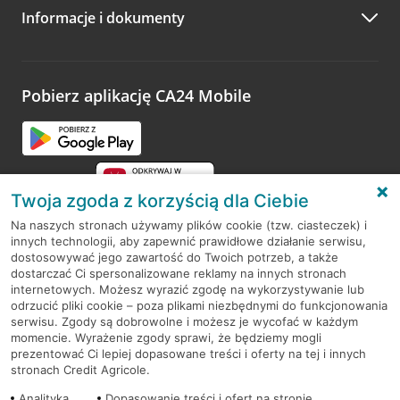
Informacje i dokumenty
Zachęcamy do podzielenia się z nami opinią o wizycie.
Wystarczy przejść na stronę
Oceń wizytę
, wyszukać
odwiedzoną placówkę i wypełnić formularz w ramach
platformy Profil Firmy w Google. Dziękujemy za wszystkie
opinie.
Pobierz aplikację CA24 Mobile
Przejdź do pytania
Twoja zgoda z korzyścią dla Ciebie
Na naszych stronach używamy plików cookie (tzw. ciasteczek) i
innych technologii, aby zapewnić prawidłowe działanie serwisu,
RODO
dostosowywać jego zawartość do Twoich potrzeb, a także
dostarczać Ci spersonalizowane reklamy na innych stronach
Regulamin serwisu
internetowych. Możesz wyrazić zgodę na wykorzystywanie lub
odrzucić pliki cookie – poza plikami niezbędnymi do funkcjonowania
Mapa serwisu
serwisu. Zgody są dobrowolne i możesz je wycofać w każdym
momencie. Wyrażenie zgody sprawi, że będziemy mogli
Polityka
Cookies
prezentować Ci lepiej dopasowane treści i oferty na tej i innych
stronach Credit Agricole.
Polityka prywatności
Analityka
Dopasowanie treści i ofert na stronie