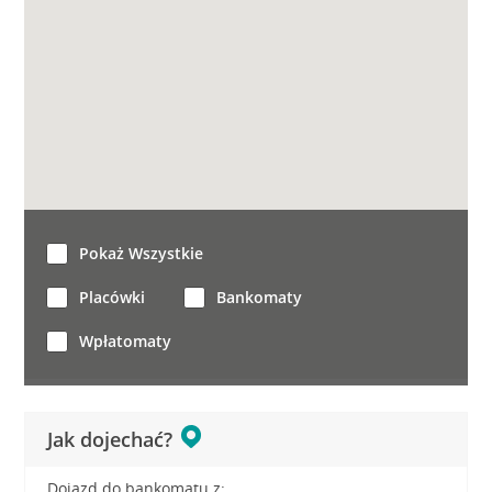
Pokaż Wszystkie
Placówki
Bankomaty
Wpłatomaty
Jak dojechać?
Dojazd do bankomatu z: