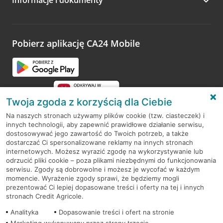
Zachęcamy do podzielenia się z nami opinią o wizycie.
Wystarczy przejść na stronę
Oceń wizytę
, wyszukać
odwiedzoną placówkę i wypełnić formularz w ramach
platformy Profil Firmy w Google. Dziękujemy za wszystkie
opinie.
Pobierz aplikację CA24 Mobile
Przejdź do pytania
Twoja zgoda z korzyścią dla Ciebie
Na naszych stronach używamy plików cookie (tzw. ciasteczek) i
innych technologii, aby zapewnić prawidłowe działanie serwisu,
RODO
dostosowywać jego zawartość do Twoich potrzeb, a także
dostarczać Ci spersonalizowane reklamy na innych stronach
Regulamin serwisu
internetowych. Możesz wyrazić zgodę na wykorzystywanie lub
odrzucić pliki cookie – poza plikami niezbędnymi do funkcjonowania
Mapa serwisu
serwisu. Zgody są dobrowolne i możesz je wycofać w każdym
momencie. Wyrażenie zgody sprawi, że będziemy mogli
Polityka
Cookies
prezentować Ci lepiej dopasowane treści i oferty na tej i innych
stronach Credit Agricole.
Polityka prywatności
Analityka
Dopasowanie treści i ofert na stronie