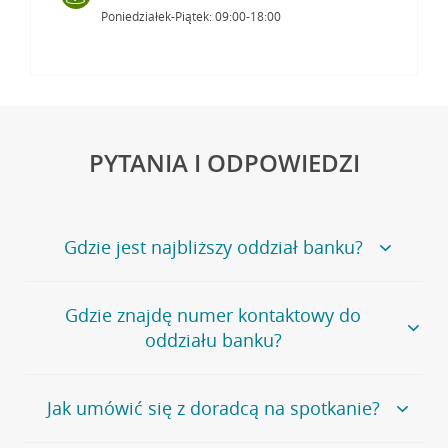
Poniedziałek-Piątek: 09:00-18:00
PYTANIA I ODPOWIEDZI
Gdzie jest najbliższy oddział banku?
Jeśli szukasz oddziału naszego banku, zapraszamy na
Gdzie znajdę numer kontaktowy do
stronę
Placówki i bankomaty
, na której znajduje się
oddziału banku?
wygodna wyszukiwarka.
Alternatywnie, możesz skorzystać z pełnej
listy naszych
oddziałów
.
Bank Credit Agricole nie udostępnia ogólnego numeru
Jak umówić się z doradcą na spotkanie?
telefonu do placówki bankowej.
Przejdź do pytania