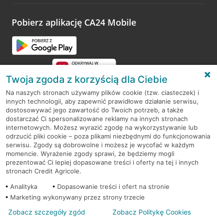
odwiedzoną placówkę i wypełnić formularz w ramach
platformy Profil Firmy w Google. Dziękujemy za wszystkie
opinie.
Pobierz aplikację CA24 Mobile
Przejdź do pytania
Twoja zgoda z korzyścią dla Ciebie
Na naszych stronach używamy plików cookie (tzw. ciasteczek) i
innych technologii, aby zapewnić prawidłowe działanie serwisu,
RODO
dostosowywać jego zawartość do Twoich potrzeb, a także
dostarczać Ci spersonalizowane reklamy na innych stronach
Regulamin serwisu
internetowych. Możesz wyrazić zgodę na wykorzystywanie lub
odrzucić pliki cookie – poza plikami niezbędnymi do funkcjonowania
Mapa serwisu
serwisu. Zgody są dobrowolne i możesz je wycofać w każdym
momencie. Wyrażenie zgody sprawi, że będziemy mogli
Polityka
Cookies
prezentować Ci lepiej dopasowane treści i oferty na tej i innych
stronach Credit Agricole.
Polityka prywatności
Analityka
Dopasowanie treści i ofert na stronie
Marketing wykonywany przez strony trzecie
Zobacz szczegóły zgód
Zobacz Politykę Cookies
© 2026 Credit Agricole Bank Polska S.A. Wszelkie prawa zastrzeżone