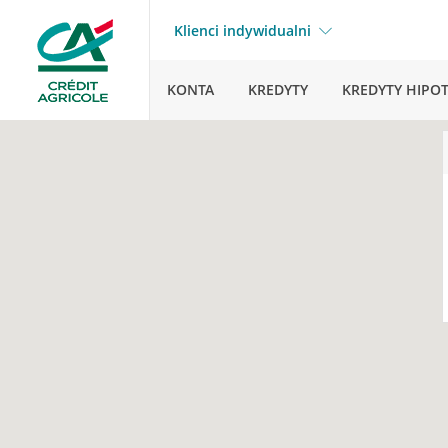
Klienci indywidualni
KONTA
KREDYTY
KREDYTY HIPO