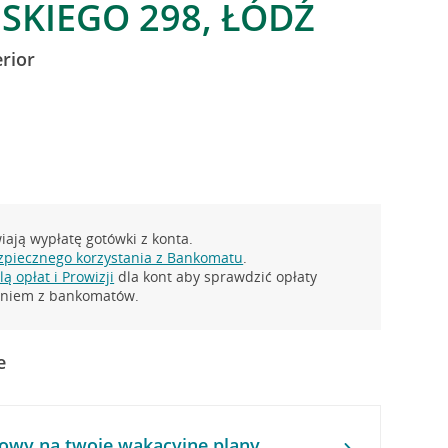
ŃSKIEGO 298, ŁÓDŹ
rior
ają wypłatę gotówki z konta.
zpiecznego korzystania z Bankomatu
.
ą opłat i Prowizji
dla kont aby sprawdzić opłaty
taniem z bankomatów.
e
owy na twoje wakacyjne plany