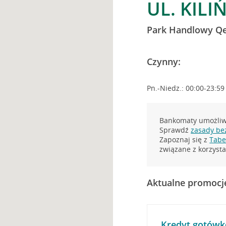
UL. KILI
Park Handlowy Qe
Czynny:
Pn.-Niedz.: 00:00-23:59
Bankomaty umożliwi
Sprawdź
zasady be
Zapoznaj się z
Tabel
związane z korzys
Aktualne promocj
Kredyt gotówk