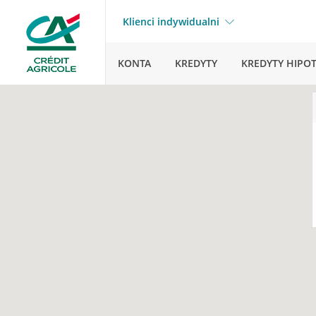
Klienci indywidualni
KONTA
KREDYTY
KREDYTY HIPO