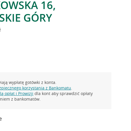
KOWSKA 16,
KIE GÓRY
ł
ają wypłatę gotówki z konta.
zpiecznego korzystania z Bankomatu
.
ą opłat i Prowizji
dla kont aby sprawdzić opłaty
taniem z bankomatów.
e