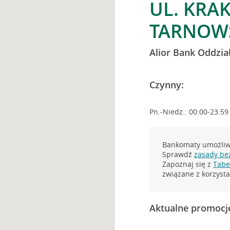
UL. KRA
TARNOWS
Alior Bank Oddzia
Czynny:
Pn.-Niedz.: 00:00-23:59
Bankomaty umożliwi
Sprawdź
zasady be
Zapoznaj się z
Tabel
związane z korzys
Aktualne promocj