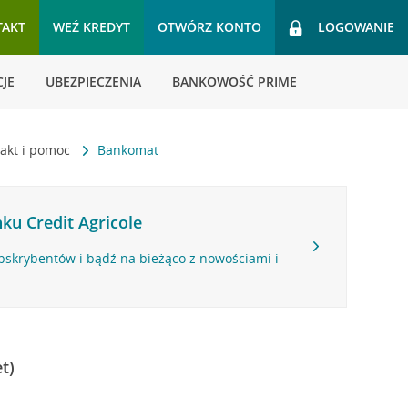
TAKT
WEŹ KREDYT
OTWÓRZ KONTO
LOGOWANIE
JE
UBEZPIECZENIA
BANKOWOŚĆ PRIME
akt i pomoc
Bankomat
ku Credit Agricole
bskrybentów i bądź na bieżąco z nowościami i
t)