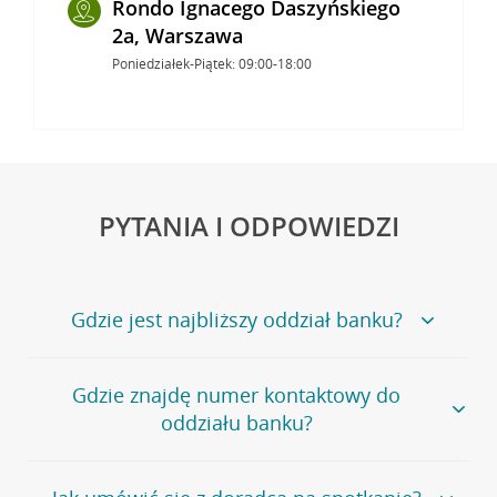
Rondo Ignacego Daszyńskiego
2a, Warszawa
Poniedziałek-Piątek: 09:00-18:00
PYTANIA I ODPOWIEDZI
Gdzie jest najbliższy oddział banku?
Jeśli szukasz oddziału naszego banku, zapraszamy na
Gdzie znajdę numer kontaktowy do
stronę
Placówki i bankomaty
, na której znajduje się
oddziału banku?
wygodna wyszukiwarka.
Alternatywnie, możesz skorzystać z pełnej
listy naszych
oddziałów
.
Bank Credit Agricole nie udostępnia ogólnego numeru