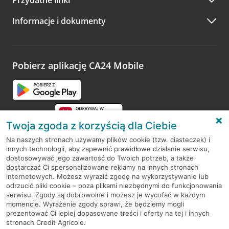
A po wizycie…
Informacje i dokumenty
Zachęcamy do podzielenia się z nami opinią o wizycie.
Wystarczy przejść na stronę
Oceń wizytę
, wyszukać
odwiedzoną placówkę i wypełnić formularz w ramach
platformy Profil Firmy w Google. Dziękujemy za wszystkie
opinie.
Pobierz aplikację CA24 Mobile
Przejdź do pytania
Twoja zgoda z korzyścią dla Ciebie
Na naszych stronach używamy plików cookie (tzw. ciasteczek) i
innych technologii, aby zapewnić prawidłowe działanie serwisu,
RODO
dostosowywać jego zawartość do Twoich potrzeb, a także
dostarczać Ci spersonalizowane reklamy na innych stronach
Regulamin serwisu
internetowych. Możesz wyrazić zgodę na wykorzystywanie lub
odrzucić pliki cookie – poza plikami niezbędnymi do funkcjonowania
Mapa serwisu
serwisu. Zgody są dobrowolne i możesz je wycofać w każdym
momencie. Wyrażenie zgody sprawi, że będziemy mogli
Polityka
Cookies
prezentować Ci lepiej dopasowane treści i oferty na tej i innych
stronach Credit Agricole.