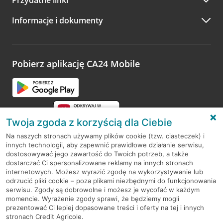
A po wizycie…
Informacje i dokumenty
Zachęcamy do podzielenia się z nami opinią o wizycie.
Wystarczy przejść na stronę
Oceń wizytę
, wyszukać
odwiedzoną placówkę i wypełnić formularz w ramach
platformy Profil Firmy w Google. Dziękujemy za wszystkie
opinie.
Pobierz aplikację CA24 Mobile
Przejdź do pytania
Twoja zgoda z korzyścią dla Ciebie
Na naszych stronach używamy plików cookie (tzw. ciasteczek) i
innych technologii, aby zapewnić prawidłowe działanie serwisu,
RODO
dostosowywać jego zawartość do Twoich potrzeb, a także
dostarczać Ci spersonalizowane reklamy na innych stronach
Regulamin serwisu
internetowych. Możesz wyrazić zgodę na wykorzystywanie lub
odrzucić pliki cookie – poza plikami niezbędnymi do funkcjonowania
Mapa serwisu
serwisu. Zgody są dobrowolne i możesz je wycofać w każdym
momencie. Wyrażenie zgody sprawi, że będziemy mogli
Polityka
Cookies
prezentować Ci lepiej dopasowane treści i oferty na tej i innych
stronach Credit Agricole.