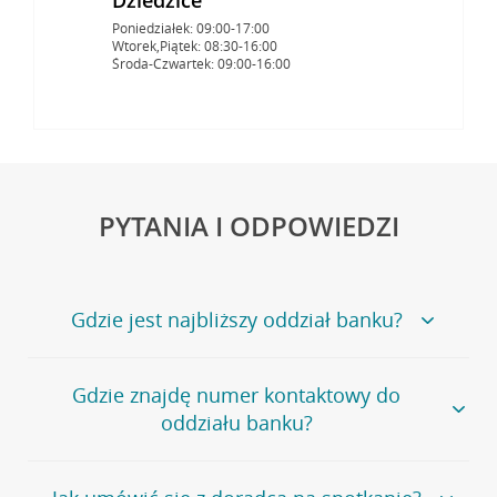
Poniedziałek: 09:00-17:00
Wtorek,Piątek: 08:30-16:00
Środa-Czwartek: 09:00-16:00
PYTANIA I ODPOWIEDZI
Gdzie jest najbliższy oddział banku?
Jeśli szukasz oddziału naszego banku, zapraszamy na
Gdzie znajdę numer kontaktowy do
stronę
Placówki i bankomaty
, na której znajduje się
oddziału banku?
wygodna wyszukiwarka.
Alternatywnie, możesz skorzystać z pełnej
listy naszych
oddziałów
.
Bank Credit Agricole nie udostępnia ogólnego numeru