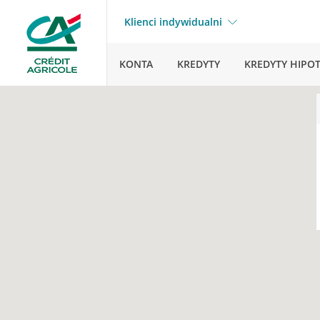
Klienci indywidualni
KONTA
KREDYTY
KREDYTY HIPO