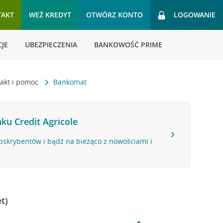
TAKT
WEŹ KREDYT
OTWÓRZ KONTO
LOGOWANIE
JE
UBEZPIECZENIA
BANKOWOŚĆ PRIME
akt i pomoc
Bankomat
ku Credit Agricole
bskrybentów i bądź na bieżąco z nowościami i
t)