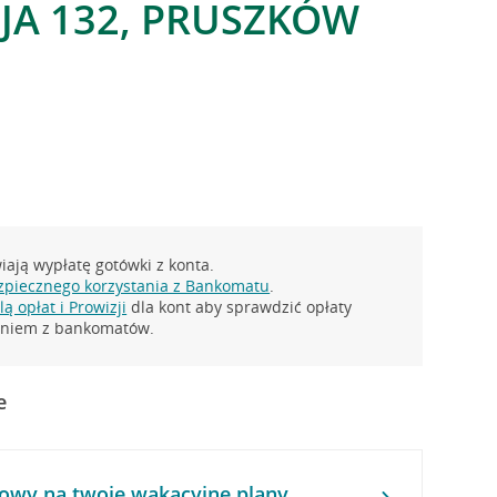
AJA 132, PRUSZKÓW
ają wypłatę gotówki z konta.
zpiecznego korzystania z Bankomatu
.
ą opłat i Prowizji
dla kont aby sprawdzić opłaty
taniem z bankomatów.
e
owy na twoje wakacyjne plany