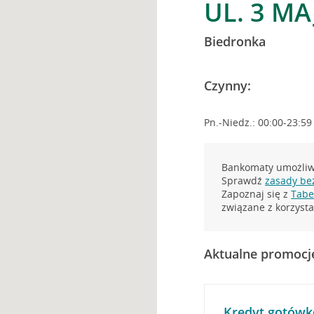
UL. 3 M
Biedronka
Czynny:
Pn.-Niedz.: 00:00-23:59
Bankomaty umożliwi
Sprawdź
zasady be
Zapoznaj się z
Tabel
związane z korzys
Aktualne promocj
Kredyt gotówk