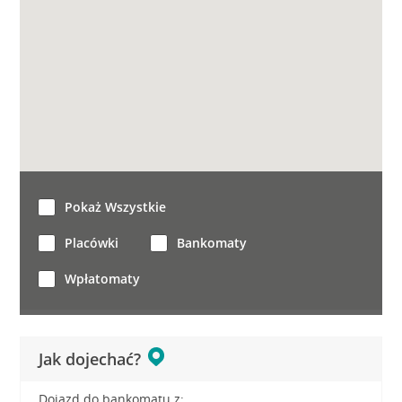
Pokaż Wszystkie
Placówki
Bankomaty
Wpłatomaty
Jak dojechać?
Dojazd do bankomatu z: