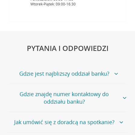
Wtorek-Piątek: 09:00-16:30
PYTANIA I ODPOWIEDZI
Gdzie jest najbliższy oddział banku?
Jeśli szukasz oddziału naszego banku, zapraszamy na
Gdzie znajdę numer kontaktowy do
stronę
Placówki i bankomaty
, na której znajduje się
oddziału banku?
wygodna wyszukiwarka.
Alternatywnie, możesz skorzystać z pełnej
listy naszych
oddziałów
.
Bank Credit Agricole nie udostępnia ogólnego numeru
Jak umówić się z doradcą na spotkanie?
telefonu do placówki bankowej.
Przejdź do pytania