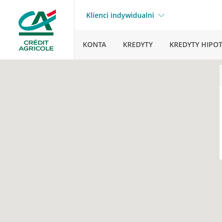
Klienci indywidualni
KONTA
KREDYTY
KREDYTY HIPO