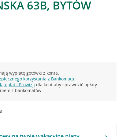
ŃSKA 63B, BYTÓW
ają wypłatę gotówki z konta.
zpiecznego korzystania z Bankomatu
.
ą opłat i Prowizji
dla kont aby sprawdzić opłaty
taniem z bankomatów.
e
owy na twoje wakacyjne plany