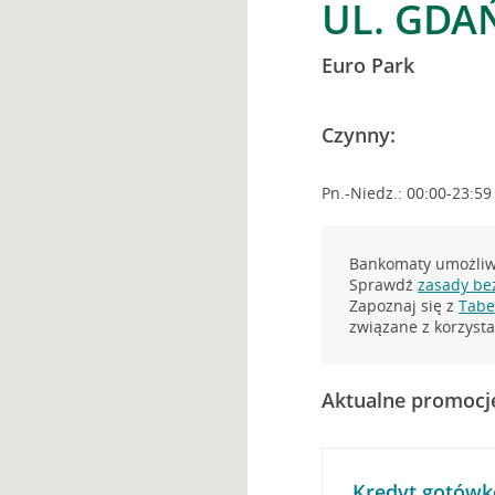
UL. GDA
Euro Park
Czynny:
Pn.-Niedz.: 00:00-23:59
Bankomaty umożliwi
Sprawdź
zasady be
Zapoznaj się z
Tabel
związane z korzys
Aktualne promocj
Kredyt gotówk