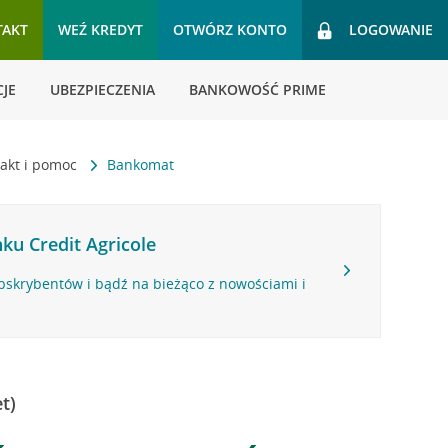
TAKT
WEŹ KREDYT
OTWÓRZ KONTO
LOGOWANIE
JE
UBEZPIECZENIA
BANKOWOŚĆ PRIME
akt i pomoc
Bankomat
ku Credit Agricole
bskrybentów i bądź na bieżąco z nowościami i
t)