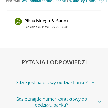
Placówki:
woj. podkarpackie
Sanok
w okolicy Lipińskiego 1
Piłsudskiego 3, Sanok
Poniedziałek-Piątek: 09:00-16:30
PYTANIA I ODPOWIEDZI
Gdzie jest najbliższy oddział banku?
Jeśli szukasz oddziału naszego banku, zapraszamy na
Gdzie znajdę numer kontaktowy do
stronę
Placówki i bankomaty
, na której znajduje się
oddziału banku?
wygodna wyszukiwarka.