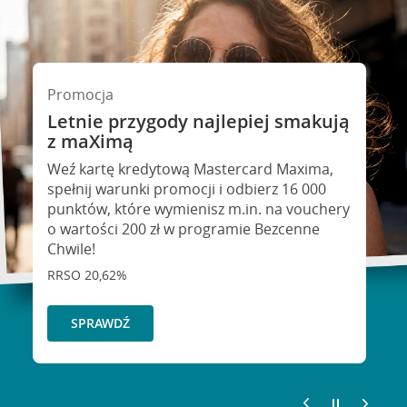
Promocja
Letnie przygody najlepiej smakują
z maXimą
Promocja
Weź kartę kredytową Mastercard Maxima,
Masz maXimę, masz zwrot za
spełnij warunki promocji i odbierz 16 000
paliwo!
punktów, które wymienisz m.in. na vouchery
o wartości 200 zł w programie Bezcenne
Weź kartę kredytową maXima i zgarnij nawet
Chwile!
300 zł zwrotu za zakupy na stacjach paliw.
RRSO 20,62%
RRSO 20,62%
SPRAWDŹ
SPRAWDŹ