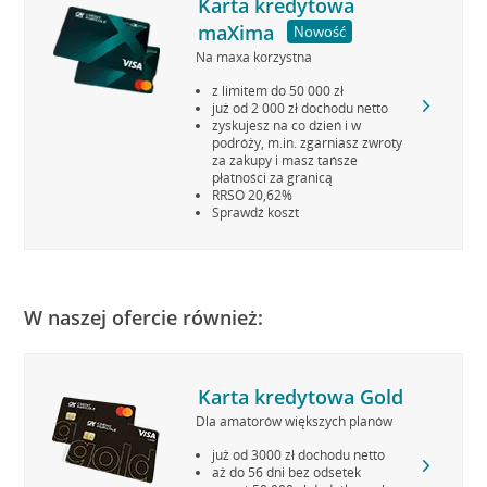
Karta kredytowa
maXima
Nowość
Na maxa korzystna
z limitem do 50 000 zł
już od 2 000 zł dochodu netto
zyskujesz na co dzień i w
podróży, m.in. zgarniasz zwroty
za zakupy i masz tańsze
płatności za granicą
RRSO 20,62%
Sprawdź koszt
W naszej ofercie również:
Karta kredytowa Gold
Dla amatorów większych planów
już od 3000 zł dochodu netto
aż do 56 dni bez odsetek