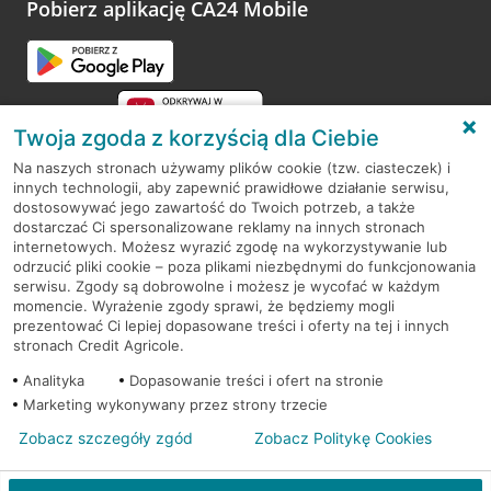
Pobierz aplikację CA24 Mobile
Twoja zgoda z korzyścią dla Ciebie
Na naszych stronach używamy plików cookie (tzw. ciasteczek) i
innych technologii, aby zapewnić prawidłowe działanie serwisu,
RODO
dostosowywać jego zawartość do Twoich potrzeb, a także
dostarczać Ci spersonalizowane reklamy na innych stronach
Regulamin serwisu
internetowych. Możesz wyrazić zgodę na wykorzystywanie lub
odrzucić pliki cookie – poza plikami niezbędnymi do funkcjonowania
Mapa serwisu
serwisu. Zgody są dobrowolne i możesz je wycofać w każdym
momencie. Wyrażenie zgody sprawi, że będziemy mogli
Polityka
Cookies
prezentować Ci lepiej dopasowane treści i oferty na tej i innych
stronach Credit Agricole.
Polityka prywatności
Analityka
Dopasowanie treści i ofert na stronie
Marketing wykonywany przez strony trzecie
Zobacz szczegóły zgód
Zobacz Politykę Cookies
© 2026 Credit Agricole Bank Polska S.A. Wszelkie prawa zastrzeżone
Skontak