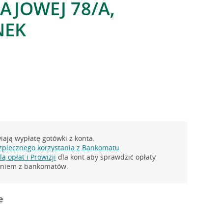
AJOWEJ 78/A,
NEK
ają wypłatę gotówki z konta.
zpiecznego korzystania z Bankomatu
.
ą opłat i Prowizji
dla kont aby sprawdzić opłaty
taniem z bankomatów.
e