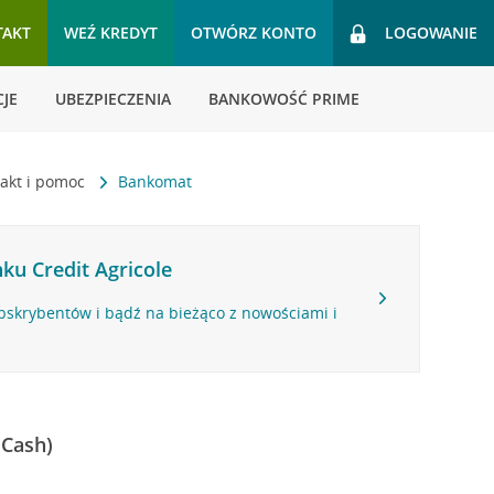
TAKT
WEŹ KREDYT
OTWÓRZ KONTO
LOGOWANIE
JE
UBEZPIECZENIA
BANKOWOŚĆ PRIME
akt i pomoc
Bankomat
ku Credit Agricole
bskrybentów i bądź na bieżąco z nowościami i
 Cash)