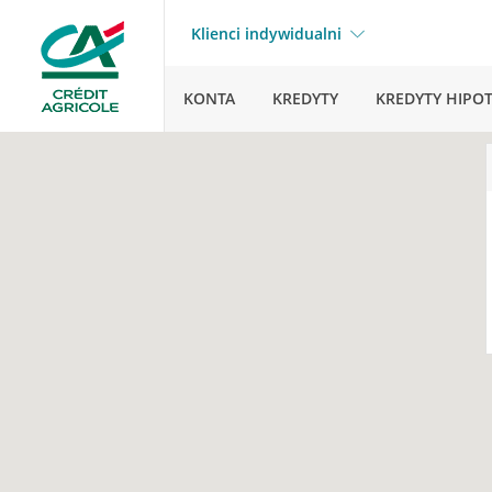
Klienci indywidualni
KONTA
KREDYTY
KREDYTY HIPO