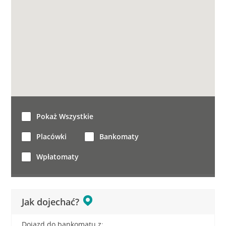
Pokaż Wszystkie
Placówki
Bankomaty
Wpłatomaty
Jak dojechać?
Dojazd do bankomatu z: