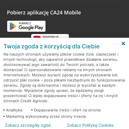
platformy Profil Firmy w Google. Dziękujemy za wszystkie
opinie.
Pobierz aplikację CA24 Mobile
Przejdź do pytania
Twoja zgoda z korzyścią dla Ciebie
Na naszych stronach używamy plików cookie (tzw. ciasteczek) i
innych technologii, aby zapewnić prawidłowe działanie serwisu,
RODO
dostosowywać jego zawartość do Twoich potrzeb, a także
dostarczać Ci spersonalizowane reklamy na innych stronach
Regulamin serwisu
internetowych. Możesz wyrazić zgodę na wykorzystywanie lub
odrzucić pliki cookie – poza plikami niezbędnymi do funkcjonowania
Mapa serwisu
serwisu. Zgody są dobrowolne i możesz je wycofać w każdym
momencie. Wyrażenie zgody sprawi, że będziemy mogli
Polityka
Cookies
prezentować Ci lepiej dopasowane treści i oferty na tej i innych
stronach Credit Agricole.
Polityka prywatności
Analityka
Dopasowanie treści i ofert na stronie
Marketing wykonywany przez strony trzecie
Zobacz szczegóły zgód
Zobacz Politykę Cookies
© 2026 Credit Agricole Bank Polska S.A. Wszelkie prawa zastrzeżone