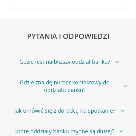
PYTANIA I ODPOWIEDZI
Gdzie jest najbliższy oddział banku?
Jeśli szukasz oddziału naszego banku, zapraszamy na
Gdzie znajdę numer kontaktowy do
stronę
Placówki i bankomaty
, na której znajduje się
oddziału banku?
wygodna wyszukiwarka.
Alternatywnie, możesz skorzystać z pełnej
listy naszych
oddziałów
.
Bank Credit Agricole nie udostępnia ogólnego numeru
Jak umówić się z doradcą na spotkanie?
telefonu do placówki bankowej.
Przejdź do pytania
Polecamy skorzystanie z możliwości wcześniejszego
Jeśli jesteś już
naszym
umówienia się z doradcą w placówce bankowej
.
Które oddziały banku czynne są dłużej?
klientem
możesz
samodzielnie
umówić się na spotkanie z