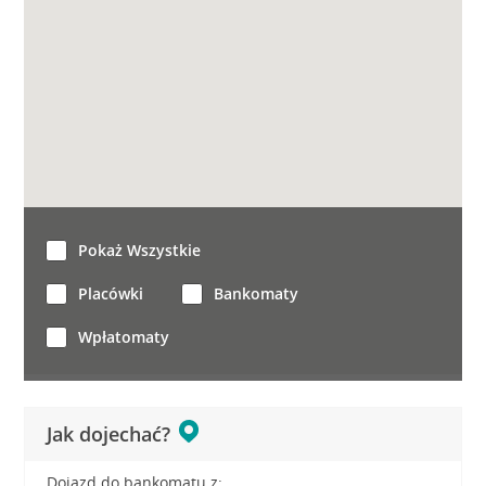
Pokaż Wszystkie
Placówki
Bankomaty
Wpłatomaty
Jak dojechać?
Dojazd do bankomatu z: