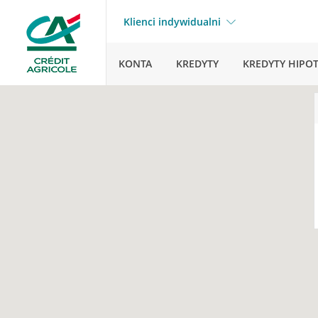
Klienci indywidualni
KONTA
KREDYTY
KREDYTY HIPO