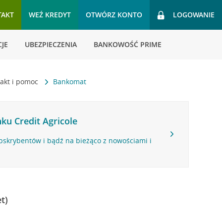
TAKT
WEŹ KREDYT
OTWÓRZ KONTO
LOGOWANIE
JE
UBEZPIECZENIA
BANKOWOŚĆ PRIME
akt i pomoc
Bankomat
ku Credit Agricole
bskrybentów i bądź na bieżąco z nowościami i
t)