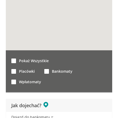
Pokaż Wszystkie
Placówki
Bankomaty
Wpłatomaty
Jak dojechać?
Dojazd do bankomatu z: