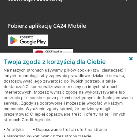
Zachęcamy do podzielenia się z nami opinią o wizycie.
Wystarczy przejść na stronę
Oceń wizytę
, wyszukać
odwiedzoną placówkę i wypełnić formularz w ramach
platformy Profil Firmy w Google. Dziękujemy za wszystkie
opinie.
Pobierz aplikację CA24 Mobile
Przejdź do pytania
Twoja zgoda z korzyścią dla Ciebie
Na naszych stronach używamy plików cookie (tzw. ciasteczek) i
innych technologii, aby zapewnić prawidłowe działanie serwisu,
RODO
dostosowywać jego zawartość do Twoich potrzeb, a także
dostarczać Ci spersonalizowane reklamy na innych stronach
Regulamin serwisu
internetowych. Możesz wyrazić zgodę na wykorzystywanie lub
odrzucić pliki cookie – poza plikami niezbędnymi do funkcjonowania
Mapa serwisu
serwisu. Zgody są dobrowolne i możesz je wycofać w każdym
momencie. Wyrażenie zgody sprawi, że będziemy mogli
Polityka
Cookies
prezentować Ci lepiej dopasowane treści i oferty na tej i innych
stronach Credit Agricole.
Polityka prywatności
Analityka
Dopasowanie treści i ofert na stronie
Marketing wykonywany przez strony trzecie