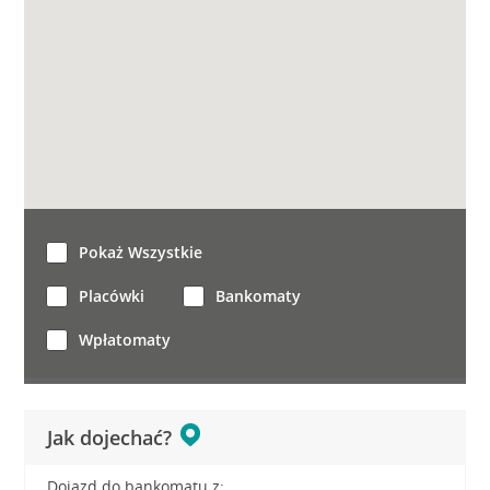
Pokaż Wszystkie
Placówki
Bankomaty
Wpłatomaty
Jak dojechać?
Dojazd do bankomatu z: