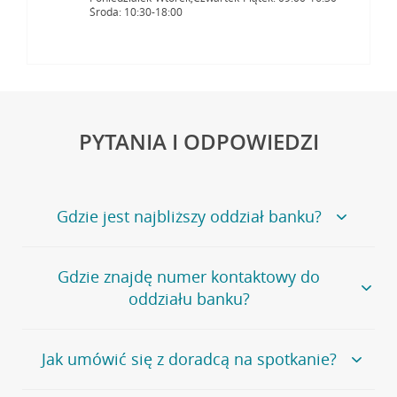
Środa: 10:30-18:00
PYTANIA I ODPOWIEDZI
Gdzie jest najbliższy oddział banku?
Jeśli szukasz oddziału naszego banku, zapraszamy na
Gdzie znajdę numer kontaktowy do
stronę
Placówki i bankomaty
, na której znajduje się
oddziału banku?
wygodna wyszukiwarka.
Alternatywnie, możesz skorzystać z pełnej
listy naszych
oddziałów
.
Bank Credit Agricole nie udostępnia ogólnego numeru
Jak umówić się z doradcą na spotkanie?
telefonu do placówki bankowej.
Przejdź do pytania