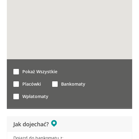
Pokaż Wszystkie
Placówki
Bankomaty
Wpłatomaty
Jak dojechać?
Dojazd do bankomatu z: