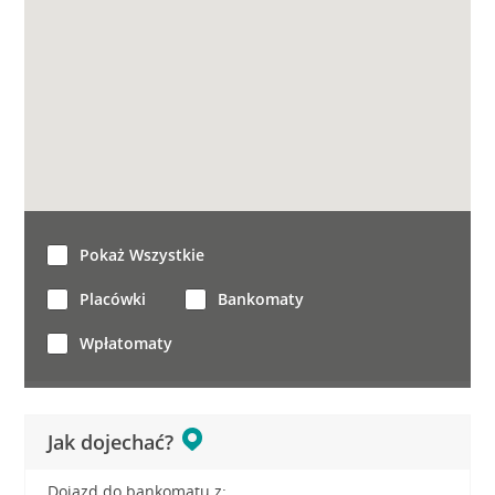
Pokaż Wszystkie
Placówki
Bankomaty
Wpłatomaty
Jak dojechać?
Dojazd do bankomatu z: