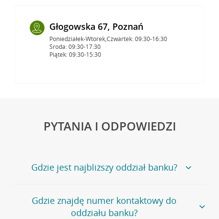
Głogowska 67, Poznań
Poniedziałek-Wtorek,Czwartek: 09:30-16:30
Środa: 09:30-17:30
Piątek: 09:30-15:30
PYTANIA I ODPOWIEDZI
Gdzie jest najbliższy oddział banku?
Jeśli szukasz oddziału naszego banku, zapraszamy na
Gdzie znajdę numer kontaktowy do
stronę
Placówki i bankomaty
, na której znajduje się
oddziału banku?
wygodna wyszukiwarka.