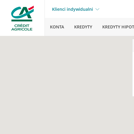
Klienci indywidualni
KONTA
KREDYTY
KREDYTY HIPO