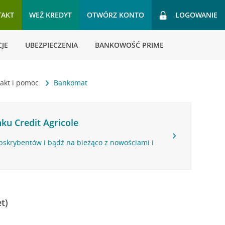
TAKT
WEŹ KREDYT
OTWÓRZ KONTO
LOGOWANIE
JE
UBEZPIECZENIA
BANKOWOŚĆ PRIME
akt i pomoc
Bankomat
ku Credit Agricole
bskrybentów i bądź na bieżąco z nowościami i
t)