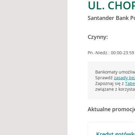
UL. CHO
Santander Bank P
Czynny:
Pn.-Niedz.: 00:00-23:59
Bankomaty umożliwi
Sprawdź
zasady be
Zapoznaj się z
Tabel
związane z korzys
Aktualne promocj
Kredyt gotówk