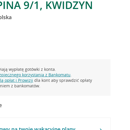
PINA 9/1, KWIDZYN
olska
ają wypłatę gotówki z konta.
zpiecznego korzystania z Bankomatu
.
ą opłat i Prowizji
dla kont aby sprawdzić opłaty
taniem z bankomatów.
e
owy na twoje wakacyjne plany