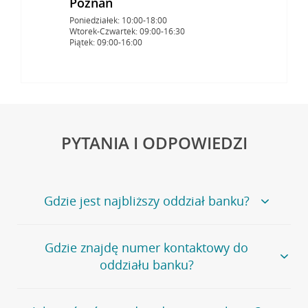
Poznań
Poniedziałek: 10:00-18:00
Wtorek-Czwartek: 09:00-16:30
Piątek: 09:00-16:00
PYTANIA I ODPOWIEDZI
Gdzie jest najbliższy oddział banku?
Jeśli szukasz oddziału naszego banku, zapraszamy na
Gdzie znajdę numer kontaktowy do
stronę
Placówki i bankomaty
, na której znajduje się
oddziału banku?
wygodna wyszukiwarka.
Alternatywnie, możesz skorzystać z pełnej
listy naszych
oddziałów
.
Bank Credit Agricole nie udostępnia ogólnego numeru