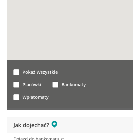
Pokaż Wszystkie
Placówki
Bankomaty
Wpłatomaty
Jak dojechać?
Dojazd do bankomatu z: