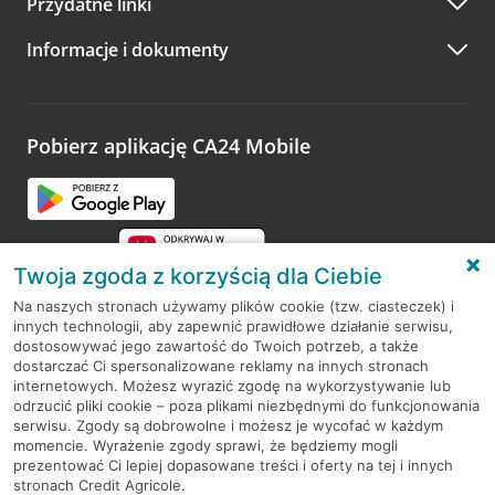
Przydatne linki
A po wizycie…
Informacje i dokumenty
Zachęcamy do podzielenia się z nami opinią o wizycie.
Wystarczy przejść na stronę
Oceń wizytę
, wyszukać
odwiedzoną placówkę i wypełnić formularz w ramach
platformy Profil Firmy w Google. Dziękujemy za wszystkie
opinie.
Pobierz aplikację CA24 Mobile
Przejdź do pytania
Twoja zgoda z korzyścią dla Ciebie
Na naszych stronach używamy plików cookie (tzw. ciasteczek) i
innych technologii, aby zapewnić prawidłowe działanie serwisu,
RODO
dostosowywać jego zawartość do Twoich potrzeb, a także
dostarczać Ci spersonalizowane reklamy na innych stronach
Regulamin serwisu
internetowych. Możesz wyrazić zgodę na wykorzystywanie lub
odrzucić pliki cookie – poza plikami niezbędnymi do funkcjonowania
Mapa serwisu
serwisu. Zgody są dobrowolne i możesz je wycofać w każdym
momencie. Wyrażenie zgody sprawi, że będziemy mogli
Polityka
Cookies
prezentować Ci lepiej dopasowane treści i oferty na tej i innych
stronach Credit Agricole.