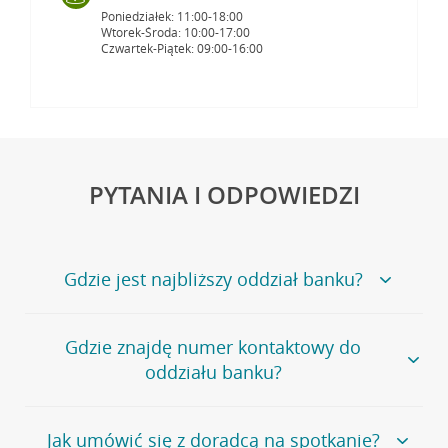
Poniedziałek: 11:00-18:00
Wtorek-Środa: 10:00-17:00
Czwartek-Piątek: 09:00-16:00
PYTANIA I ODPOWIEDZI
Gdzie jest najbliższy oddział banku?
Jeśli szukasz oddziału naszego banku, zapraszamy na
Gdzie znajdę numer kontaktowy do
stronę
Placówki i bankomaty
, na której znajduje się
oddziału banku?
wygodna wyszukiwarka.
Alternatywnie, możesz skorzystać z pełnej
listy naszych
oddziałów
.
Bank Credit Agricole nie udostępnia ogólnego numeru
Jak umówić się z doradcą na spotkanie?