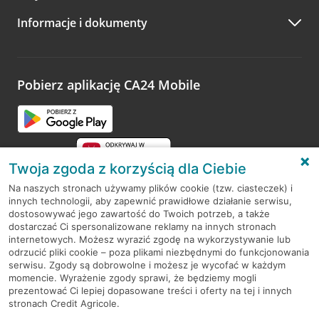
A po wizycie…
Informacje i dokumenty
Zachęcamy do podzielenia się z nami opinią o wizycie.
Wystarczy przejść na stronę
Oceń wizytę
, wyszukać
odwiedzoną placówkę i wypełnić formularz w ramach
platformy Profil Firmy w Google. Dziękujemy za wszystkie
opinie.
Pobierz aplikację CA24 Mobile
Przejdź do pytania
Twoja zgoda z korzyścią dla Ciebie
Na naszych stronach używamy plików cookie (tzw. ciasteczek) i
innych technologii, aby zapewnić prawidłowe działanie serwisu,
RODO
dostosowywać jego zawartość do Twoich potrzeb, a także
dostarczać Ci spersonalizowane reklamy na innych stronach
Regulamin serwisu
internetowych. Możesz wyrazić zgodę na wykorzystywanie lub
odrzucić pliki cookie – poza plikami niezbędnymi do funkcjonowania
Mapa serwisu
serwisu. Zgody są dobrowolne i możesz je wycofać w każdym
momencie. Wyrażenie zgody sprawi, że będziemy mogli
Polityka
Cookies
prezentować Ci lepiej dopasowane treści i oferty na tej i innych
stronach Credit Agricole.
Polityka prywatności