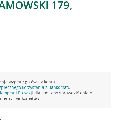
RAMOWSKI 179,
i
ają wypłatę gotówki z konta.
zpiecznego korzystania z Bankomatu
.
ą opłat i Prowizji
dla kont aby sprawdzić opłaty
taniem z bankomatów.
e