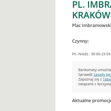
PL. IMB
KRAKÓW
Plac Imbramowsk
Czynny:
Pn.-Niedz.: 00:00-23:59
Bankomaty umożliwi
Sprawdź
zasady be
Zapoznaj się z
Tabel
związane z korzys
Aktualne promocj