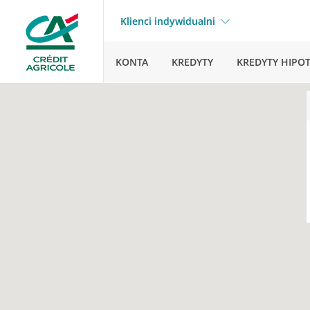
Klienci indywidualni
KONTA
KREDYTY
KREDYTY HIPO