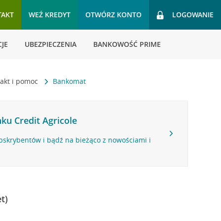
TAKT
WEŹ KREDYT
OTWÓRZ KONTO
LOGOWANIE
JE
UBEZPIECZENIA
BANKOWOŚĆ PRIME
akt i pomoc
Bankomat
ku Credit Agricole
bskrybentów i bądź na bieżąco z nowościami i
t)