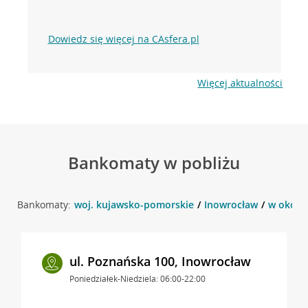
Dowiedz się więcej na CAsfera.pl
Więcej aktualności
Bankomaty w pobliżu
Bankomaty:
woj. kujawsko-pomorskie
Inowrocław
w okolic
ul. Poznańska 100, Inowrocław
Poniedziałek-Niedziela: 06:00-22:00