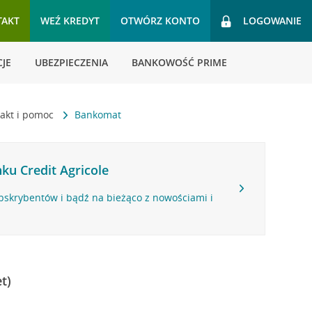
TAKT
WEŹ KREDYT
OTWÓRZ KONTO
LOGOWANIE
JE
UBEZPIECZENIA
BANKOWOŚĆ PRIME
akt i pomoc
Bankomat
ku Credit Agricole
bskrybentów i bądź na bieżąco z nowościami i
t)