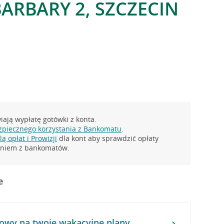
BARBARY 2, SZCZECIN
ają wypłatę gotówki z konta.
zpiecznego korzystania z Bankomatu
.
ą opłat i Prowizji
dla kont aby sprawdzić opłaty
taniem z bankomatów.
e
owy na twoje wakacyjne plany