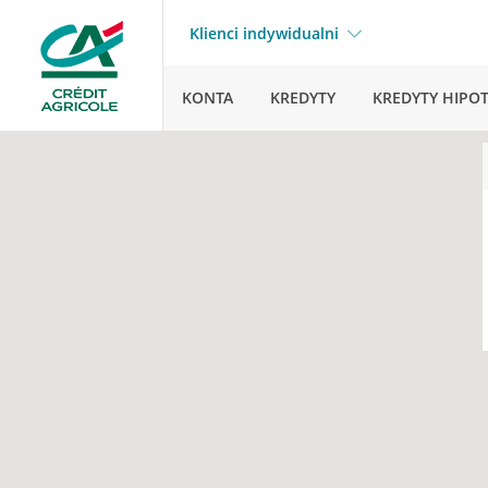
Klienci indywidualni
KONTA
KREDYTY
KREDYTY HIPO