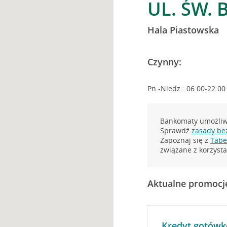
UL. ŚW. 
Hala Piastowska
Czynny:
Pn.-Niedz.: 06:00-22:00
Bankomaty umożliwi
Sprawdź
zasady be
Zapoznaj się z
Tabel
związane z korzys
Aktualne promocj
Kredyt gotówk