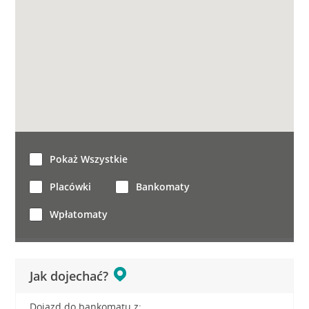
Pokaż Wszystkie
Placówki
Bankomaty
Wpłatomaty
Jak dojechać?
Dojazd do bankomatu z: