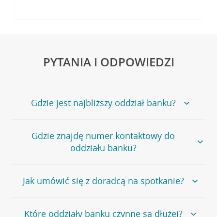
PYTANIA I ODPOWIEDZI
Gdzie jest najbliższy oddział banku?
Jeśli szukasz oddziału naszego banku, zapraszamy na
Gdzie znajdę numer kontaktowy do
stronę
Placówki i bankomaty
, na której znajduje się
oddziału banku?
wygodna wyszukiwarka.
Alternatywnie, możesz skorzystać z pełnej
listy naszych
oddziałów
.
Bank Credit Agricole nie udostępnia ogólnego numeru
Jak umówić się z doradcą na spotkanie?
telefonu do placówki bankowej.
Przejdź do pytania
Polecamy skorzystanie z możliwości wcześniejszego
Jeśli jesteś już
naszym
umówienia się z doradcą w placówce bankowej
.
Które oddziały banku czynne są dłużej?