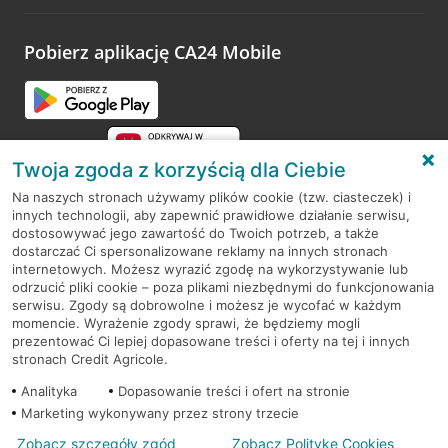
odwiedzoną placówkę i wypełnić formularz w ramach
platformy Profil Firmy w Google. Dziękujemy za wszystkie
opinie.
Pobierz aplikację CA24 Mobile
Przejdź do pytania
Twoja zgoda z korzyścią dla Ciebie
Na naszych stronach używamy plików cookie (tzw. ciasteczek) i
innych technologii, aby zapewnić prawidłowe działanie serwisu,
RODO
dostosowywać jego zawartość do Twoich potrzeb, a także
dostarczać Ci spersonalizowane reklamy na innych stronach
Regulamin serwisu
internetowych. Możesz wyrazić zgodę na wykorzystywanie lub
odrzucić pliki cookie – poza plikami niezbędnymi do funkcjonowania
Mapa serwisu
serwisu. Zgody są dobrowolne i możesz je wycofać w każdym
momencie. Wyrażenie zgody sprawi, że będziemy mogli
Polityka
Cookies
prezentować Ci lepiej dopasowane treści i oferty na tej i innych
stronach Credit Agricole.
Polityka prywatności
Analityka
Dopasowanie treści i ofert na stronie
Marketing wykonywany przez strony trzecie
Zobacz szczegóły zgód
Zobacz Politykę Cookies
© 2026 Credit Agricole Bank Polska S.A. Wszelkie prawa zastrzeżone