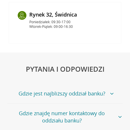
Rynek 32, Świdnica
Poniedziałek: 09:30-17:00
Wtorek-Piątek: 09:00-16:30
PYTANIA I ODPOWIEDZI
Gdzie jest najbliższy oddział banku?
Jeśli szukasz oddziału naszego banku, zapraszamy na
Gdzie znajdę numer kontaktowy do
stronę
Placówki i bankomaty
, na której znajduje się
oddziału banku?
wygodna wyszukiwarka.