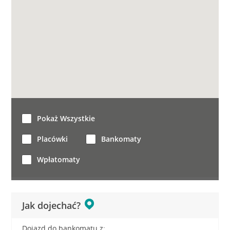
Pokaż Wszystkie
Placówki
Bankomaty
Wpłatomaty
Jak dojechać?
Dojazd do bankomatu z: