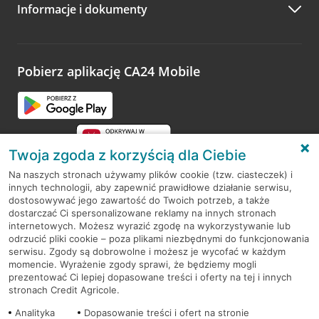
Informacje i dokumenty
Zachęcamy do podzielenia się z nami opinią o wizycie.
Wystarczy przejść na stronę
Oceń wizytę
, wyszukać
odwiedzoną placówkę i wypełnić formularz w ramach
platformy Profil Firmy w Google. Dziękujemy za wszystkie
opinie.
Pobierz aplikację CA24 Mobile
Przejdź do pytania
Twoja zgoda z korzyścią dla Ciebie
Na naszych stronach używamy plików cookie (tzw. ciasteczek) i
innych technologii, aby zapewnić prawidłowe działanie serwisu,
RODO
dostosowywać jego zawartość do Twoich potrzeb, a także
dostarczać Ci spersonalizowane reklamy na innych stronach
Regulamin serwisu
internetowych. Możesz wyrazić zgodę na wykorzystywanie lub
odrzucić pliki cookie – poza plikami niezbędnymi do funkcjonowania
Mapa serwisu
serwisu. Zgody są dobrowolne i możesz je wycofać w każdym
momencie. Wyrażenie zgody sprawi, że będziemy mogli
Polityka
Cookies
prezentować Ci lepiej dopasowane treści i oferty na tej i innych
stronach Credit Agricole.
Polityka prywatności
Analityka
Dopasowanie treści i ofert na stronie