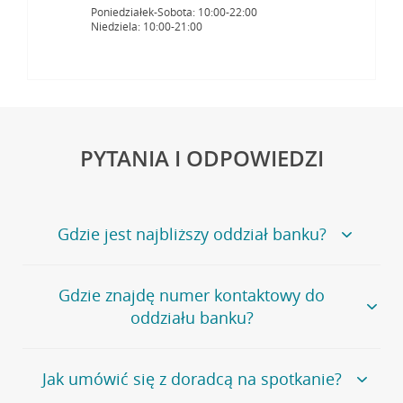
Poniedziałek-Sobota: 10:00-22:00
Niedziela: 10:00-21:00
PYTANIA I ODPOWIEDZI
Gdzie jest najbliższy oddział banku?
Jeśli szukasz oddziału naszego banku, zapraszamy na
Gdzie znajdę numer kontaktowy do
stronę
Placówki i bankomaty
, na której znajduje się
oddziału banku?
wygodna wyszukiwarka.
Alternatywnie, możesz skorzystać z pełnej
listy naszych
oddziałów
.
Bank Credit Agricole nie udostępnia ogólnego numeru
Jak umówić się z doradcą na spotkanie?
telefonu do placówki bankowej.
Przejdź do pytania