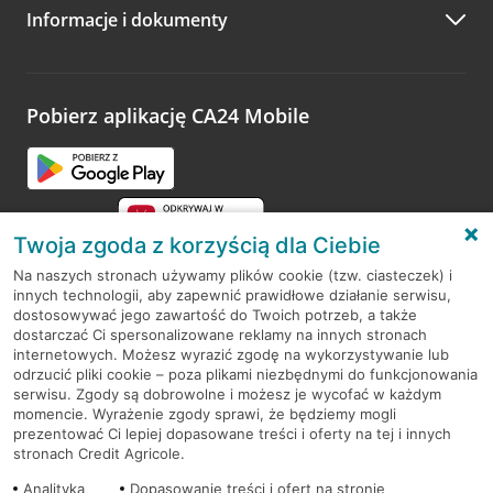
Informacje i dokumenty
Zachęcamy do podzielenia się z nami opinią o wizycie.
Wystarczy przejść na stronę
Oceń wizytę
, wyszukać
odwiedzoną placówkę i wypełnić formularz w ramach
platformy Profil Firmy w Google. Dziękujemy za wszystkie
opinie.
Pobierz aplikację CA24 Mobile
Przejdź do pytania
Twoja zgoda z korzyścią dla Ciebie
Na naszych stronach używamy plików cookie (tzw. ciasteczek) i
innych technologii, aby zapewnić prawidłowe działanie serwisu,
RODO
dostosowywać jego zawartość do Twoich potrzeb, a także
dostarczać Ci spersonalizowane reklamy na innych stronach
Regulamin serwisu
internetowych. Możesz wyrazić zgodę na wykorzystywanie lub
odrzucić pliki cookie – poza plikami niezbędnymi do funkcjonowania
Mapa serwisu
serwisu. Zgody są dobrowolne i możesz je wycofać w każdym
momencie. Wyrażenie zgody sprawi, że będziemy mogli
Polityka
Cookies
prezentować Ci lepiej dopasowane treści i oferty na tej i innych
stronach Credit Agricole.
Polityka prywatności
Analityka
Dopasowanie treści i ofert na stronie