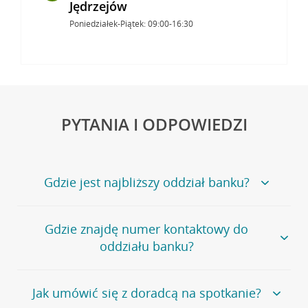
Jędrzejów
Poniedziałek-Piątek: 09:00-16:30
PYTANIA I ODPOWIEDZI
Gdzie jest najbliższy oddział banku?
Jeśli szukasz oddziału naszego banku, zapraszamy na
Gdzie znajdę numer kontaktowy do
stronę
Placówki i bankomaty
, na której znajduje się
oddziału banku?
wygodna wyszukiwarka.
Alternatywnie, możesz skorzystać z pełnej
listy naszych
oddziałów
.
Bank Credit Agricole nie udostępnia ogólnego numeru
Jak umówić się z doradcą na spotkanie?
telefonu do placówki bankowej.