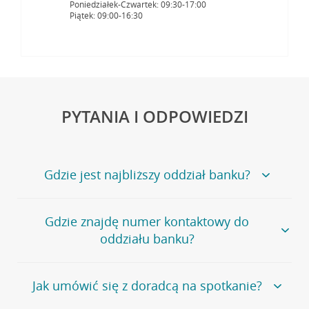
Poniedziałek-Czwartek: 09:30-17:00
Piątek: 09:00-16:30
PYTANIA I ODPOWIEDZI
Gdzie jest najbliższy oddział banku?
Jeśli szukasz oddziału naszego banku, zapraszamy na
Gdzie znajdę numer kontaktowy do
stronę
Placówki i bankomaty
, na której znajduje się
oddziału banku?
wygodna wyszukiwarka.
Alternatywnie, możesz skorzystać z pełnej
listy naszych
oddziałów
.
Bank Credit Agricole nie udostępnia ogólnego numeru
Jak umówić się z doradcą na spotkanie?
telefonu do placówki bankowej.
Przejdź do pytania