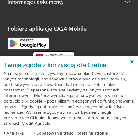
Informacje i dokumenty
Zachęcamy do podzielenia się z nami opinią o wizycie.
Wystarczy przejść na stronę
Oceń wizytę
, wyszukać
odwiedzoną placówkę i wypełnić formularz w ramach
platformy Profil Firmy w Google. Dziękujemy za wszystkie
opinie.
Pobierz aplikację CA24 Mobile
Przejdź do pytania
Twoja zgoda z korzyścią dla Ciebie
Na naszych stronach używamy plików cookie (tzw. ciasteczek) i
innych technologii, aby zapewnić prawidłowe działanie serwisu,
RODO
dostosowywać jego zawartość do Twoich potrzeb, a także
dostarczać Ci spersonalizowane reklamy na innych stronach
Regulamin serwisu
internetowych. Możesz wyrazić zgodę na wykorzystywanie lub
odrzucić pliki cookie – poza plikami niezbędnymi do funkcjonowania
Mapa serwisu
serwisu. Zgody są dobrowolne i możesz je wycofać w każdym
momencie. Wyrażenie zgody sprawi, że będziemy mogli
Polityka
Cookies
prezentować Ci lepiej dopasowane treści i oferty na tej i innych
stronach Credit Agricole.
Polityka prywatności
Analityka
Dopasowanie treści i ofert na stronie