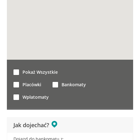
Pokaż Wszystkie
Placówki
Bankomaty
Wpłatomaty
Jak dojechać?
Dojazd do bankomatu z: