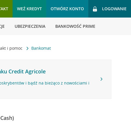
TAKT
WEŹ KREDYT
OTWÓRZ KONTO
LOGOWANIE
JE
UBEZPIECZENIA
BANKOWOŚĆ PRIME
akt i pomoc
Bankomat
ku Credit Agricole
bskrybentów i bądź na bieżąco z nowościami i
 Cash)