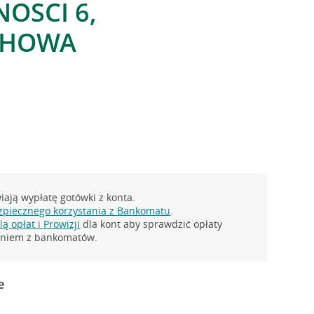
NOSCI 6,
CHOWA
ają wypłatę gotówki z konta.
zpiecznego korzystania z Bankomatu
.
ą opłat i Prowizji
dla kont aby sprawdzić opłaty
taniem z bankomatów.
e