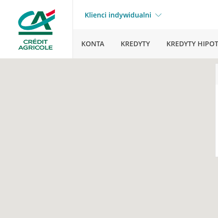
Klienci indywidualni
KONTA
KREDYTY
KREDYTY HIPO