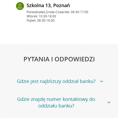
Szkolna 13, Poznań
Poniedziałek,Środa-Czwartek: 09:30-17:00
Wtorek: 10:30-18:00
Piątek: 08:30-16:00
PYTANIA I ODPOWIEDZI
Gdzie jest najbliższy oddział banku?
Jeśli szukasz oddziału naszego banku, zapraszamy na
Gdzie znajdę numer kontaktowy do
stronę
Placówki i bankomaty
, na której znajduje się
oddziału banku?
wygodna wyszukiwarka.
Alternatywnie, możesz skorzystać z pełnej
listy naszych