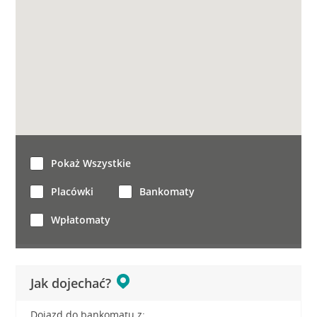
Pokaż Wszystkie
Placówki
Bankomaty
Wpłatomaty
Jak dojechać?
Dojazd do bankomatu z: