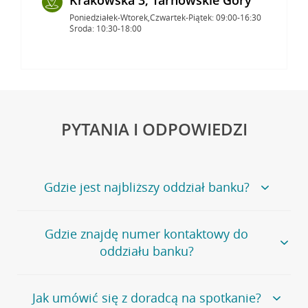
Poniedziałek-Wtorek,Czwartek-Piątek: 09:00-16:30
Środa: 10:30-18:00
PYTANIA I ODPOWIEDZI
Gdzie jest najbliższy oddział banku?
Jeśli szukasz oddziału naszego banku, zapraszamy na
Gdzie znajdę numer kontaktowy do
stronę
Placówki i bankomaty
, na której znajduje się
oddziału banku?
wygodna wyszukiwarka.
Alternatywnie, możesz skorzystać z pełnej
listy naszych
oddziałów
.
Bank Credit Agricole nie udostępnia ogólnego numeru
Jak umówić się z doradcą na spotkanie?
telefonu do placówki bankowej.