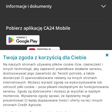
Informacje i dokumenty
Zachęcamy do podzielenia się z nami opinią o wizycie.
Wystarczy przejść na stronę
Oceń wizytę
, wyszukać
odwiedzoną placówkę i wypełnić formularz w ramach
platformy Profil Firmy w Google. Dziękujemy za wszystkie
opinie.
Pobierz aplikację CA24 Mobile
Przejdź do pytania
Twoja zgoda z korzyścią dla Ciebie
Na naszych stronach używamy plików cookie (tzw. ciasteczek) i
innych technologii, aby zapewnić prawidłowe działanie serwisu,
RODO
dostosowywać jego zawartość do Twoich potrzeb, a także
dostarczać Ci spersonalizowane reklamy na innych stronach
Regulamin serwisu
internetowych. Możesz wyrazić zgodę na wykorzystywanie lub
odrzucić pliki cookie – poza plikami niezbędnymi do funkcjonowania
Mapa serwisu
serwisu. Zgody są dobrowolne i możesz je wycofać w każdym
momencie. Wyrażenie zgody sprawi, że będziemy mogli
Polityka
Cookies
prezentować Ci lepiej dopasowane treści i oferty na tej i innych
stronach Credit Agricole.
Polityka prywatności