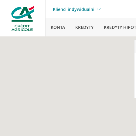
Klienci indywidualni
KONTA
KREDYTY
KREDYTY HIPO