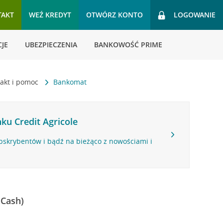
TAKT
WEŹ KREDYT
OTWÓRZ KONTO
LOGOWANIE
JE
UBEZPIECZENIA
BANKOWOŚĆ PRIME
akt i pomoc
Bankomat
ku Credit Agricole
bskrybentów i bądź na bieżąco z nowościami i
 Cash)