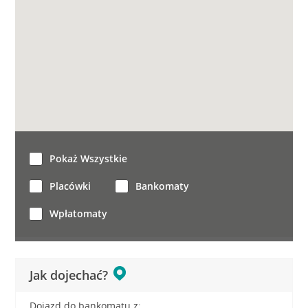
Pokaż Wszystkie
Placówki
Bankomaty
Wpłatomaty
Jak dojechać?
Dojazd do bankomatu z: