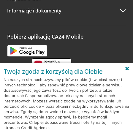
A po wizycie…
Informacje i dokumenty
Zachęcamy do podzielenia się z nami opinią o wizycie.
Wystarczy przejść na stronę
Oceń wizytę
, wyszukać
odwiedzoną placówkę i wypełnić formularz w ramach
platformy Profil Firmy w Google. Dziękujemy za wszystkie
opinie.
Pobierz aplikację CA24 Mobile
Przejdź do pytania
Twoja zgoda z korzyścią dla Ciebie
Na naszych stronach używamy plików cookie (tzw. ciasteczek) i
innych technologii, aby zapewnić prawidłowe działanie serwisu,
RODO
dostosowywać jego zawartość do Twoich potrzeb, a także
dostarczać Ci spersonalizowane reklamy na innych stronach
Regulamin serwisu
internetowych. Możesz wyrazić zgodę na wykorzystywanie lub
odrzucić pliki cookie – poza plikami niezbędnymi do funkcjonowania
Mapa serwisu
serwisu. Zgody są dobrowolne i możesz je wycofać w każdym
momencie. Wyrażenie zgody sprawi, że będziemy mogli
Polityka
Cookies
prezentować Ci lepiej dopasowane treści i oferty na tej i innych
stronach Credit Agricole.