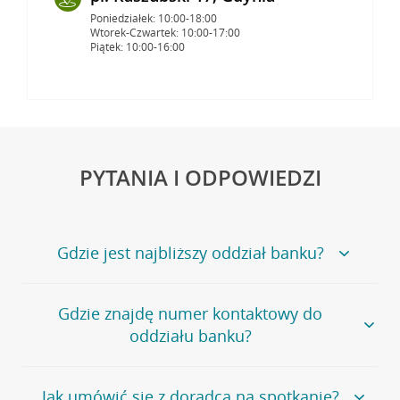
Poniedziałek: 10:00-18:00
Wtorek-Czwartek: 10:00-17:00
Piątek: 10:00-16:00
PYTANIA I ODPOWIEDZI
Gdzie jest najbliższy oddział banku?
Jeśli szukasz oddziału naszego banku, zapraszamy na
Gdzie znajdę numer kontaktowy do
stronę
Placówki i bankomaty
, na której znajduje się
oddziału banku?
wygodna wyszukiwarka.
Alternatywnie, możesz skorzystać z pełnej
listy naszych
oddziałów
.
Bank Credit Agricole nie udostępnia ogólnego numeru
Jak umówić się z doradcą na spotkanie?