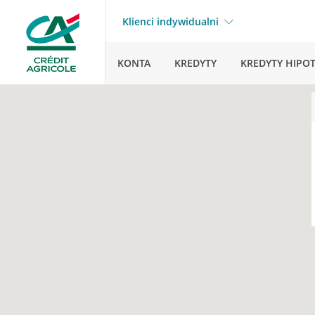
Klienci indywidualni
KONTA
KREDYTY
KREDYTY HIPO