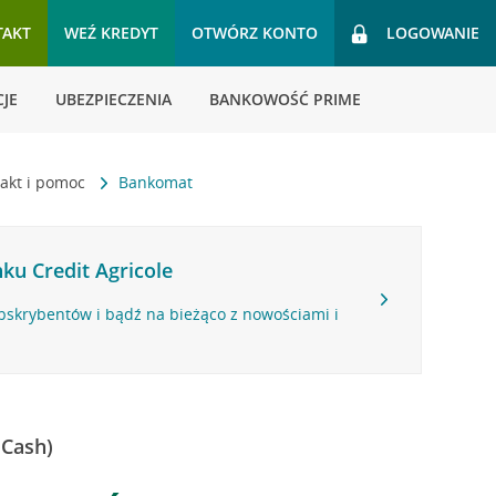
TAKT
WEŹ KREDYT
OTWÓRZ KONTO
LOGOWANIE
JE
UBEZPIECZENIA
BANKOWOŚĆ PRIME
akt i pomoc
Bankomat
ku Credit Agricole
bskrybentów i bądź na bieżąco z nowościami i
 Cash)