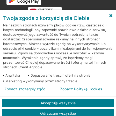
Twoja zgoda z korzyścią dla Ciebie
Na naszych stronach używamy plików cookie (tzw. ciasteczek) i
innych technologii, aby zapewnić prawidłowe działanie serwisu,
RODO
dostosowywać jego zawartość do Twoich potrzeb, a także
dostarczać Ci spersonalizowane reklamy na innych stronach
Regulamin serwisu
internetowych. Możesz wyrazić zgodę na wykorzystywanie lub
odrzucić pliki cookie – poza plikami niezbędnymi do funkcjonowania
Mapa serwisu
serwisu. Zgody są dobrowolne i możesz je wycofać w każdym
momencie. Wyrażenie zgody sprawi, że będziemy mogli
Polityka
Cookies
prezentować Ci lepiej dopasowane treści i oferty na tej i innych
stronach Credit Agricole.
Polityka prywatności
Analityka
Dopasowanie treści i ofert na stronie
Marketing wykonywany przez strony trzecie
Zobacz szczegóły zgód
Zobacz Politykę Cookies
© 2026 Credit Agricole Bank Polska S.A. Wszelkie prawa zastrzeżone
Akceptuję wszystkie
Odrzucam wszystkie