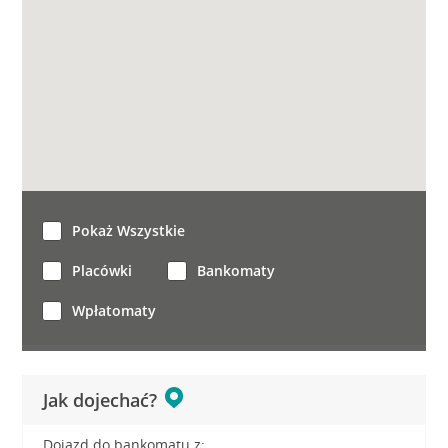
Pokaż Wszystkie
Placówki
Bankomaty
Wpłatomaty
Jak dojechać?
Dojazd do bankomatu z: