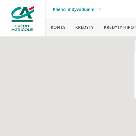
Klienci indywidualni
KONTA
KREDYTY
KREDYTY HIPO