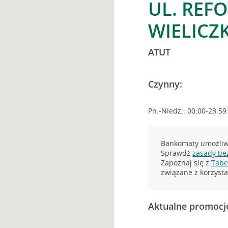
UL. REF
WIELICZ
ATUT
Czynny:
Pn.-Niedz.: 00:00-23:59
Bankomaty umożliwi
Sprawdź
zasady be
Zapoznaj się z
Tabel
związane z korzys
Aktualne promocj