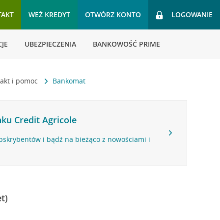
TAKT
WEŹ KREDYT
OTWÓRZ KONTO
LOGOWANIE
JE
UBEZPIECZENIA
BANKOWOŚĆ PRIME
akt i pomoc
Bankomat
ku Credit Agricole
bskrybentów i bądź na bieżąco z nowościami i
t)