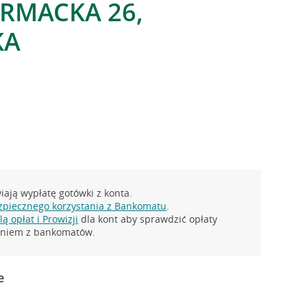
ORMACKA 26,
KA
ają wypłatę gotówki z konta.
zpiecznego korzystania z Bankomatu
.
ą opłat i Prowizji
dla kont aby sprawdzić opłaty
taniem z bankomatów.
e