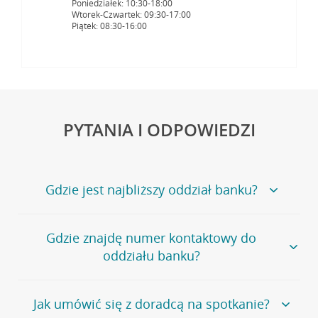
Poniedziałek: 10:30-18:00
Wtorek-Czwartek: 09:30-17:00
Piątek: 08:30-16:00
PYTANIA I ODPOWIEDZI
Gdzie jest najbliższy oddział banku?
Jeśli szukasz oddziału naszego banku, zapraszamy na
Gdzie znajdę numer kontaktowy do
stronę
Placówki i bankomaty
, na której znajduje się
oddziału banku?
wygodna wyszukiwarka.
Alternatywnie, możesz skorzystać z pełnej
listy naszych
oddziałów
.
Bank Credit Agricole nie udostępnia ogólnego numeru
Jak umówić się z doradcą na spotkanie?
telefonu do placówki bankowej.