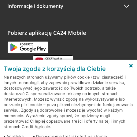
Informacje i dokumenty
Zachęcamy do podzielenia się z nami opinią o wizycie.
Wystarczy przejść na stronę
Oceń wizytę
, wyszukać
odwiedzoną placówkę i wypełnić formularz w ramach
platformy Profil Firmy w Google. Dziękujemy za wszystkie
opinie.
Pobierz aplikację CA24 Mobile
Przejdź do pytania
Twoja zgoda z korzyścią dla Ciebie
Na naszych stronach używamy plików cookie (tzw. ciasteczek) i
innych technologii, aby zapewnić prawidłowe działanie serwisu,
RODO
dostosowywać jego zawartość do Twoich potrzeb, a także
dostarczać Ci spersonalizowane reklamy na innych stronach
Regulamin serwisu
internetowych. Możesz wyrazić zgodę na wykorzystywanie lub
odrzucić pliki cookie – poza plikami niezbędnymi do funkcjonowania
Mapa serwisu
serwisu. Zgody są dobrowolne i możesz je wycofać w każdym
momencie. Wyrażenie zgody sprawi, że będziemy mogli
Polityka
Cookies
prezentować Ci lepiej dopasowane treści i oferty na tej i innych
stronach Credit Agricole.
Polityka prywatności
Analityka
Dopasowanie treści i ofert na stronie