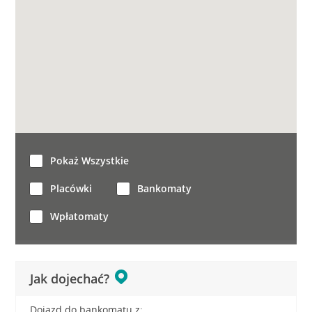
Pokaż Wszystkie
Placówki
Bankomaty
Wpłatomaty
Jak dojechać?
Dojazd do bankomatu z: