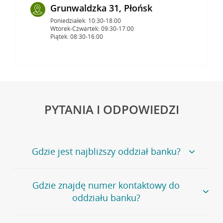
Grunwaldzka 31, Płońsk
Poniedziałek: 10:30-18:00
Wtorek-Czwartek: 09:30-17:00
Piątek: 08:30-16:00
PYTANIA I ODPOWIEDZI
Gdzie jest najbliższy oddział banku?
Jeśli szukasz oddziału naszego banku, zapraszamy na
Gdzie znajdę numer kontaktowy do
stronę
Placówki i bankomaty
, na której znajduje się
oddziału banku?
wygodna wyszukiwarka.
Alternatywnie, możesz skorzystać z pełnej
listy naszych