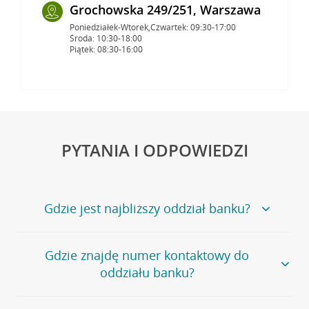
Grochowska 249/251, Warszawa
Poniedziałek-Wtorek,Czwartek: 09:30-17:00
Środa: 10:30-18:00
Piątek: 08:30-16:00
PYTANIA I ODPOWIEDZI
Gdzie jest najbliższy oddział banku?
Jeśli szukasz oddziału naszego banku, zapraszamy na
Gdzie znajdę numer kontaktowy do
stronę
Placówki i bankomaty
, na której znajduje się
oddziału banku?
wygodna wyszukiwarka.
Alternatywnie, możesz skorzystać z pełnej
listy naszych